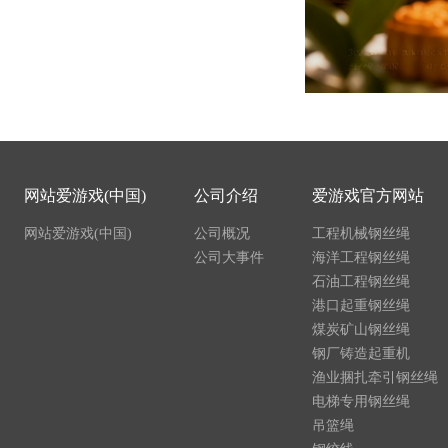
网站爱游戏(中国)
公司介绍
爱游戏官方网站
网站爱游戏(中国)
公司概况
工程机械钢丝绳
公司大事件
海洋工程钢丝绳
石油工程钢丝绳
港口起重钢丝绳
煤炭矿山钢丝绳
钢厂铸造起重机
渔业捆扎牵引钢丝绳
电梯专用钢丝绳
吊篮绳